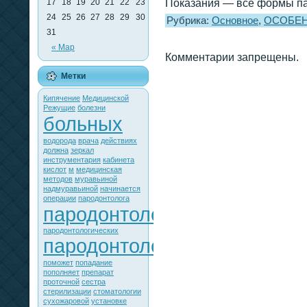
17
18
19
20
21
22
23
Показания — все формы па
24
25
26
27
28
29
30
Рубрика:
Основное
,
ОСОБЕН
31
« Мар
Комментарии запрещены.
Метки
Кипячение
Медицинской
Режущие
болезни
больных
водорода
врача
действиях
должна
зеркал
инструментария
кабинета
кислот
м
медицинская
методов
муравьиной
надмуравьиной
начинается
операции
пародонтолога
пародонтологии
пародонтологических
пародонтологического
поможет
попадание
пополняет
препарат
проточной
сестра
стерилизации
стоматологии
сухожаровой
установке