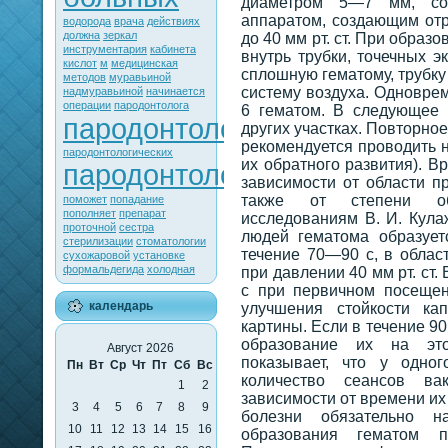
диаметром 5—7 мм, со
аппаратом, создающим отр
водорода
врача
действиях
должна
зеркал
до 40 мм рт. ст. При образ
инструментария
кабинета
внутрь трубки, точечных э
кислот
м
медицинская
сплошную гематому, трубку
методов
муравьиной
систему воздуха. Одновре
надмуравьиной
начинается
операции
пародонтолога
6 гематом. В следующее 
пародонтологии
других участках. Повторно
рекомендуется проводить 
пародонтологических
их обратного развития). В
пародонтологического
зависимости от области п
также от степени обр
поможет
попадание
пополняет
препарат
исследованиям В. И. Кулаж
проточной
сестра
людей гематома образует
стерилизации
стоматологии
течение 70—90 с, в обла
сухожаровой
установке
формальдегида
холодная
при давлении 40 мм рт. ст
с при первичном посещен
календарь
улучшения стойкости ка
картины. Если в течение 9
образование их на это
Август 2026
показывает, что у одног
Пн
Вт
Ср
Чт
Пт
Сб
Вс
количество сеансов ва
1
2
зависимости от времени их 
3
4
5
6
7
8
9
болезни обязательно 
10
11
12
13
14
15
16
образования гематом 