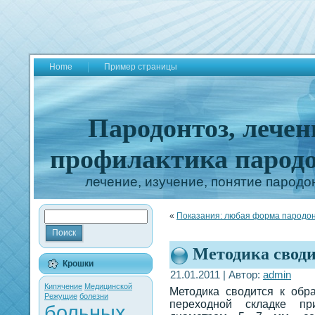
Home
Пример страницы
Пародонтоз, лечен
профилактика пародо
лечение, изучение, понятие пародо
«
Показания: любая форма пародо
Методика своди
Крошки
21.01.2011 | Автор:
admin
Кипячение
Медицинской
Методика сводится к обр
Режущие
болезни
переходной складке п
больных