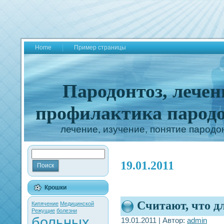
Home
Пример страницы
Пародонтоз, лечен
профилактика пародо
лечение, изучение, понятие пародо
19.01.2011
Крошки
Считают, что д
Кипячение
Медицинской
Режущие
болезни
больных
19.01.2011 | Автор:
admin