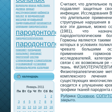
Считают, что длительное 
водорода
врача
действиях
подавляет защитные сво
должна
зеркал
инструментария
кабинета
инфекции. Исследования В.
кислот
м
медицинская
что длительное применен
методов
муравьиной
структурные нарушения в 
надмуравьиной
начинается
все эти данные, можно с
операции
пародонтолога
пародонтологии
(1981), что назнач
пародонтологическим б
пародонтологических
Гормоны являются такими
пародонтологического
которых в условиях поликл
чревато большими осл
поможет
попадание
применения гормоно
пополняет
препарат
проточной
сестра
исследователей, категор
стерилизации
стоматологии
связи с их возможным ре 
сухожаровой
установке
ткань. ФИЗИОТЕРАПЕВ
формальдегида
холодная
Физиотерапевтические ме
комплексного лечения 
календарь
существующих многочисле
сводится к улучшению кр
Январь 2011
трофики тканей пародонта 
Пн
Вт
Ср
Чт
Пт
Сб
Вс
Рубрика:
Основное
,
СОПУТ
1
2
закрыто.
3
4
5
6
7
8
9
10
11
12
13
14
15
16