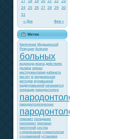
17
18
19
20
21
22
23
24
25
26
27
28
29
30
31
« Дек
Фев »
Метки
Кипячение
Медицинской
Режущие
болезни
больных
водорода
врача
действиях
должна
зеркал
инструментария
кабинета
кислот
м
медицинская
методов
муравьиной
надмуравьиной
начинается
операции
пародонтолога
пародонтологии
пародонтологических
пародонтологического
поможет
попадание
пополняет
препарат
проточной
сестра
стерилизации
стоматологии
сухожаровой
установке